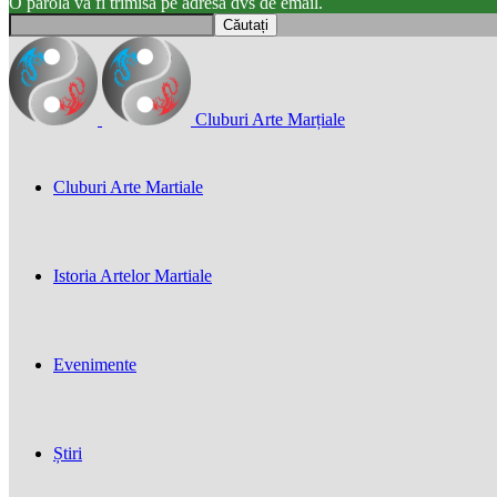
O parola va fi trimisă pe adresa dvs de email.
Cluburi Arte Marțiale
Cluburi Arte Martiale
Istoria Artelor Martiale
Evenimente
Știri