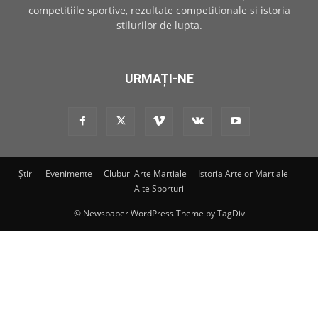
competitiile sportive, rezultate competitionale si istoria
stilurilor de lupta.
URMAȚI-NE
Știri
Evenimente
Cluburi Arte Martiale
Istoria Artelor Martiale
Alte Sporturi
© Newspaper WordPress Theme by TagDiv