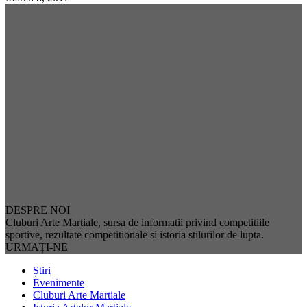
DESPRE NOI
Cluburi Arte Martiale, sursa de informatii privind competitiile
sportive, rezultate competitionale si istoria stilurilor de lupta.
URMAȚI-NE
Știri
Evenimente
Cluburi Arte Martiale