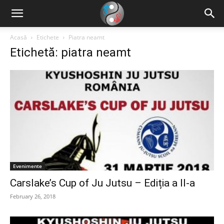
Acasă
Etichete
Piatra neamt
Etichetă: piatra neamt
Evenimente
Carslake’s Cup of Ju Jutsu – Ediția a II-a
February 26, 2018