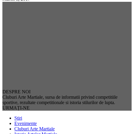
DESPRE NOI
Cluburi Arte Martiale, sursa de informatii privind competitiile
sportive, rezultate competitionale si istoria stilurilor de lupta.
URMAȚI-NE
Știri
Evenimente
Cluburi Arte Martiale