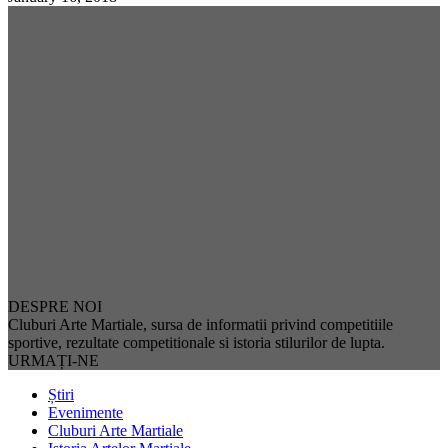
DESPRE NOI
Cluburi Arte Martiale, sursa de informatii privind competitiile
sportive, rezultate competitionale si istoria stilurilor de lupta.
URMAȚI-NE
Știri
Evenimente
Cluburi Arte Martiale