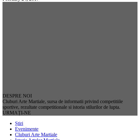
DESPRE NOI
Cluburi Arte Martiale, sursa de informatii privind competitiile
sportive, rezultate competitionale si istoria stilurilor de lupta.
URMAȚI-NE
Știri
Evenimente
Cluburi Arte Martiale