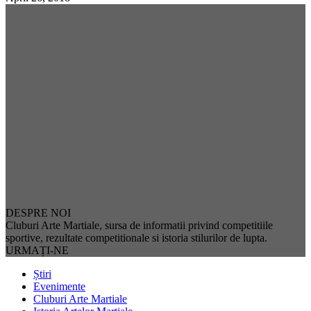
DESPRE NOI
Cluburi Arte Martiale, sursa de informatii privind competitiile
sportive, rezultate competitionale si istoria stilurilor de lupta.
URMAȚI-NE
Știri
Evenimente
Cluburi Arte Martiale