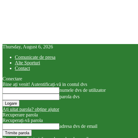
Thursday, August 6, 2026
Comunicate de presa
Alte Sporturi
Contact
Conectare
Bine ați venit! Autentificați-vă in contul dvs
numele dvs de utilizator
parola dvs
Ați uitat parola? obține ajutor
Recuperare parola
Recuperați-vă parola
adresa dvs de email