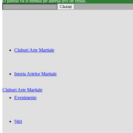
O parola va fi trimisă pe adresa dvs de email.
Cluburi Arte Martiale
Istoria Artelor Martiale
Cluburi Arte Marțiale
Evenimente
Știri