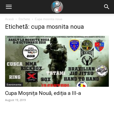
Acasă
Etichete
Cupa mosnita noua
Etichetă: cupa mosnita noua
Evenimente
Cupa Moșnița Nouă, ediția a III-a
August 19, 2019