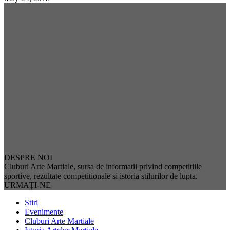
DESPRE NOI
Cluburi Arte Martiale, sursa de informatii privind competitiile
sportive, rezultate competitionale si istoria stilurilor de lupta.
URMAȚI-NE
Știri
Evenimente
Cluburi Arte Martiale