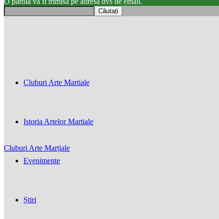
O parola va fi trimisă pe adresa dvs de email.
Cluburi Arte Martiale
Istoria Artelor Martiale
Cluburi Arte Marțiale
Evenimente
Știri