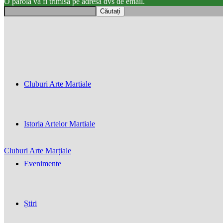
O parola va fi trimisă pe adresa dvs de email.
Cluburi Arte Martiale
Istoria Artelor Martiale
Cluburi Arte Marțiale
Evenimente
Știri