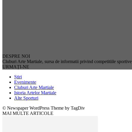
DESPRE NOI
Cluburi Arte Martiale, sursa de informatii privind competitiile sportive, 
URMAȚI-NE
Știri
Evenimente
Cluburi Arte Martiale
Istoria Artelor Martiale
Alte Sporturi
© Newspaper WordPress Theme by TagDiv
MAI MULTE ARTICOLE