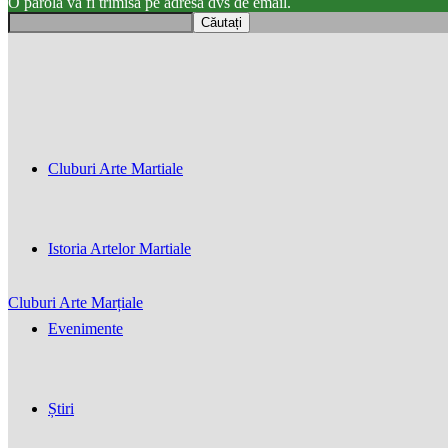
O parola va fi trimisă pe adresa dvs de email.
Cluburi Arte Martiale
Istoria Artelor Martiale
Cluburi Arte Marțiale
Evenimente
Știri