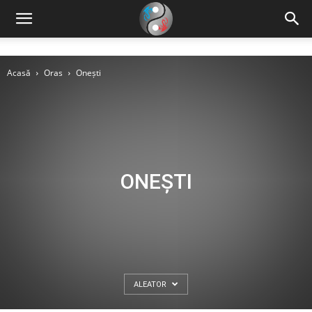
Acasă
Oras
Onești
ONEȘTI
ALEATOR